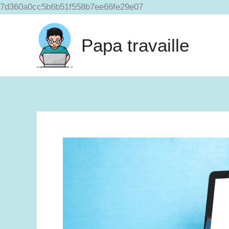
Aller
7d360a0cc5b6b51f558b7ee66fe29e07
au
contenu
Papa travaille