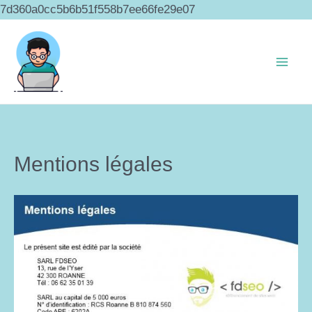
Aller
7d360a0cc5b6b51f558b7ee66fe29e07
au
contenu
Mentions légales